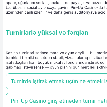
aparır, uğurlarını sosial şəbəkələrdə paylaşır və bəzən dos
təcrübəsini sosial əyləncəyə çevirir. Pin-Up Casino-da t
üzərindən canlı izlənilir və daha geniş auditoriyaya açıq 
Turnirlərlə yüksəl və fərqlən
Kazino turnirləri sadəcə mərc və oyun deyil — bu, motiv
turnirləri texniki cəhətdən stabil, vizual olaraq cazibəd
istifadəçiləri həm böyük mükafat fondlarında iştirak edir,
qalxmaq istəyirsənsə — oyun planını qur, mərcləri aktivləş
Turnirdə iştirak etmək üçün nə etmək l
Pin-Up Casino giriş etmədən turnir nə