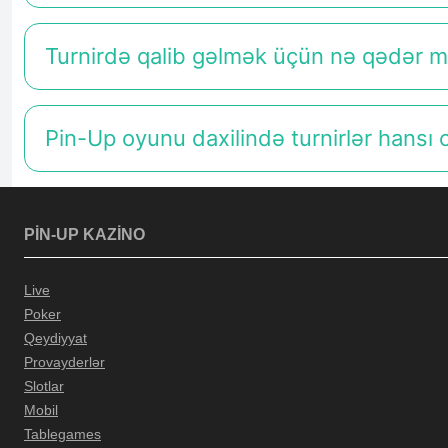
Turnirdə qalib gəlmək üçün nə qədər m
Pin-Up oyunu daxilində turnirlər hansı 
PIN-UP KAZINO
Live
Poker
Qeydiyyat
Provayderlər
Slotlar
Mobil
Tablegames