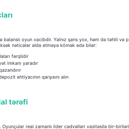
ları
 balanslı oyun vacibdir. Yalnız şans yox, həm də təhlil və pl
üksək nəticələr əldə etməyə kömək edə bilər:
ları fərqlidir
ət imkanı yaradır
qazandırır
depozit ehtiyacının qarşısını alın
l tərəfi
yunçular real zamanlı lider cədvəlləri vasitəsilə bir-biriləri