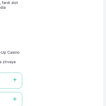
 fərdi slot
edia
n-Up Casino
z
də zirvəyə