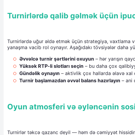
Turnirlərdə qalib gəlmək üçün ipuc
Turnirlərdə uğur əldə etmək üçün strategiya, vaxtlama və
yanaşma vacib rol oynayır. Aşağıdakı tövsiyələr daha y
Əvvəlcə turnir şərtlərini oxuyun
– hər yarışın qayda
Yüksək RTP-li slotları seçin
– bu daha çox qalibiyy
Gündəlik oynayın
– aktivlik çox hallarda əlavə xal 
Turnir başlamazdan əvvəl balans hazırlayın
– ani 
Oyun atmosferi və əyləncənin sosia
Turnirlər təkcə qazanc deyil — həm də cəmiyyət hissidir. O