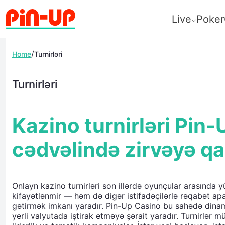
Live
Poker
/
Home
Turnirləri
Turnirləri
Kazino turnirləri Pin-
cədvəlində zirvəyə qa
Onlayn kazino turnirləri son illərdə oyunçular arasınd
kifayətlənmir — həm də digər istifadəçilərlə rəqabət a
gətirmək imkanı yaradır. Pin-Up Casino bu sahədə dinamik
yerli valyutada iştirak etməyə şərait yaradır. Turnirlər müx