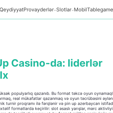
Qeydiyyat
Provayderlər
Slotlar
Mobil
Tablegame
Up Casino-da: liderlər
lx
a yüksək populyarlıq qazanıb. Bu format təkcə oyun oynamaq
parmaq, real mükafatlar qazanmaq və oyun təcrübəsini əylənc
 turnir proqramı ilə fərqlənir və pin up azerbaycan istifad
təlif formatlarda keçirilir: slot əsaslı yarışlar, mərc aktivli