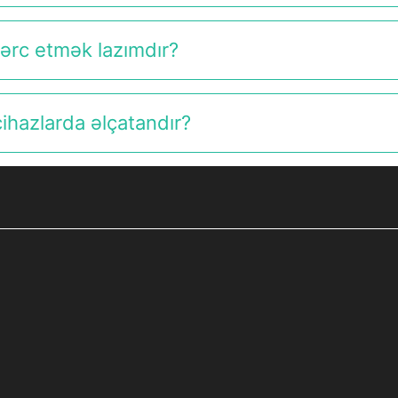
ərc etmək lazımdır?
cihazlarda əlçatandır?