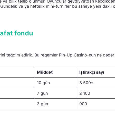
və ya bilik tələb olunmur. Oyunçular qeydiyyatdan keçdikdə
ündəlik və ya həftəlik mini-turnirlər bu sahəyə yeni daxil 
kafat fondu
ərini təqdim edirik. Bu rəqəmlər Pin-Up Casino-nun nə qədər
Müddət
İştirakçı sayı
10 gün
3 500+
7 gün
2 100
3 gün
900