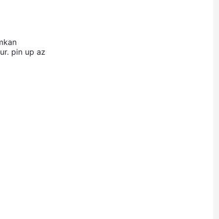
imkan
ur. pin up az