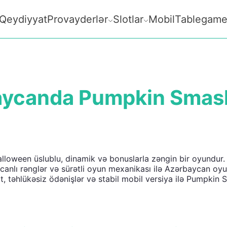
Qeydiyyat
Provayderlər
Slotlar
Mobil
Tablegame
aycanda Pumpkin Smas
lloween üslublu, dinamik və bonuslarla zəngin bir oyundur.
canlı rənglər və sürətli oyun mexanikası ilə Azərbaycan oyu
t, təhlükəsiz ödənişlər və stabil mobil versiya ilə Pumpkin