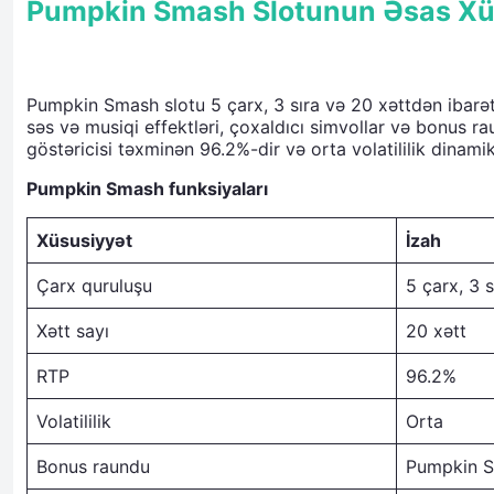
Pumpkin Smash Slotunun Əsas Xüs
Pumpkin Smash slotu 5 çarx, 3 sıra və 20 xəttdən ibarət
səs və musiqi effektləri, çoxaldıcı simvollar və bonus ra
göstəricisi təxminən 96.2%-dir və orta volatililik dinamik
Pumpkin Smash funksiyaları
Xüsusiyyət
İzah
Çarx quruluşu
5 çarx, 3 s
Xətt sayı
20 xətt
RTP
96.2%
Volatililik
Orta
Bonus raundu
Pumpkin 