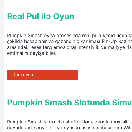
Real Pul ilə Oyun
Pumpkin Smash oyna prosesində real pula keçid üçün sad
şəkildə hesablanır və qazancın çıxarılması Pin-Up kazinos
arasındakı əsas fərq emosional intensivlik və maliyyə ri
ehtimalını dəyişə bilər.
İndi oyna!
Pumpkin Smash Slotunda Simvo
Pumpkin Smash slotu vizual effektlərlə zəngin müxtəlif 
dəyərli kart simvolları və oyunun əsas cazibəsi olan W