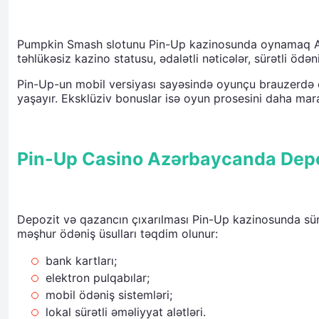
Pumpkin Smash slotunu Pin-Up kazinosunda oynamaq Azə
təhlükəsiz kazino statusu, ədalətli nəticələr, sürətli ödən
Pin-Up-un mobil versiyası sayəsində oyunçu brauzerdə
yaşayır. Eksklüziv bonuslar isə oyun prosesini daha maraql
Pin-Up Casino Azərbaycanda Depo
Depozit və qazancın çıxarılması Pin-Up kazinosunda sürə
məşhur ödəniş üsulları təqdim olunur:
bank kartları;
elektron pulqabılar;
mobil ödəniş sistemləri;
lokal sürətli əməliyyat alətləri.