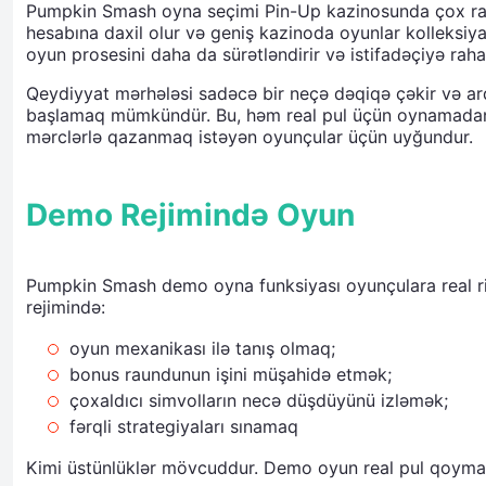
Pumpkin Smash oyna seçimi Pin-Up kazinosunda çox raha
hesabına daxil olur və geniş kazinoda oyunlar kolleksiya
oyun prosesini daha da sürətləndirir və istifadəçiyə raha
Qeydiyyat mərhələsi sadəcə bir neçə dəqiqə çəkir və a
başlamaq mümkündür. Bu, həm real pul üçün oynamadan 
mərclərlə qazanmaq istəyən oyunçular üçün uyğundur.
Demo Rejimində Oyun
Pumpkin Smash demo oyna funksiyası oyunçulara real ris
rejimində:
oyun mexanikası ilə tanış olmaq;
bonus raundunun işini müşahidə etmək;
çoxaldıcı simvolların necə düşdüyünü izləmək;
fərqli strategiyaları sınamaq
Kimi üstünlüklər mövcuddur. Demo oyun real pul qoymada