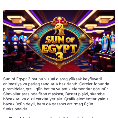
Sun of Egypt 3 oyunu vizual olaraq yüksək keyfiyyətli
animasiya və parlaq rənglərlə hazırlanıb. Çarxlar fonunda
piramidalar, qızılı gün batımı və antik elementlər görünür.
Simvollar arasında firon maskası, Bastet pişiyi, skarabe
böcəkləri və qızıl çarxlar yer alır. Qrafik elementlər yalnız
bəzək üçün deyil, həm də qazancı artırmaq üçün
funksionaldır.