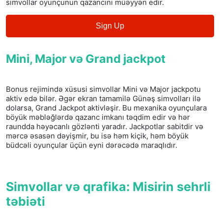
simvollar oyunçunun qazancını müəyyən edir.
Sign Up
Mini, Major və Grand jackpot
Bonus rejimində xüsusi simvollar Mini və Major jackpotu
aktiv edə bilər. Əgər ekran tamamilə Günəş simvolları ilə
dolarsa, Grand Jackpot aktivləşir. Bu mexanika oyunçulara
böyük məbləğlərdə qazanc imkanı təqdim edir və hər
raundda həyəcanlı gözlənti yaradır. Jackpotlar sabitdir və
mərcə əsasən dəyişmir, bu isə həm kiçik, həm böyük
büdcəli oyunçular üçün eyni dərəcədə maraqlıdır.
Simvollar və qrafika: Misirin sehrli
təbiəti