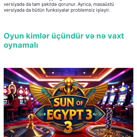
versiyada da tam şəkildə qorunur. Ayrıca, masaüstü
versiyada da bütün funksiyalar problemsiz işləyir.
Oyun kimlər üçündür və nə vaxt
oynamalı