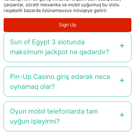
çarpanlar, sürətli mexanika və mobil uyğunluq bu slotu
rəqabətli bazarda özünəməxsus mövqeyə gətirir.
Sign Up
Sun of Egypt 3 slotunda
maksimum jackpot nə qədərdir?
Pin-Up Casino giriş edərək necə
oynamaq olar?
Oyun mobil telefonlarda tam
uyğun işləyirmi?