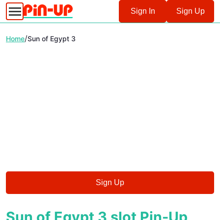
Sign In
Sign Up
/
Home
Sun of Egypt 3
Sign Up
Sun of Egypt 3 slot Pin-Up