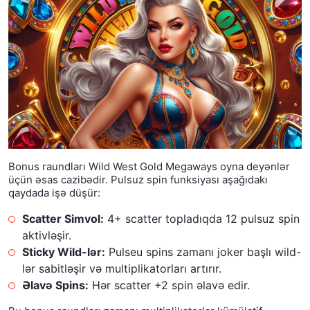
Bonus raundları Wild West Gold Megaways oyna deyənlər
üçün əsas cazibədir. Pulsuz spin funksiyası aşağıdakı
qaydada işə düşür:
Scatter Simvol:
4+ scatter topladıqda 12 pulsuz spin
aktivləşir.
Sticky Wild-lər:
Pulseu spins zamanı joker başlı wild-
lər sabitləşir və multiplikatorları artırır.
Əlavə Spins:
Hər scatter +2 spin əlavə edir.