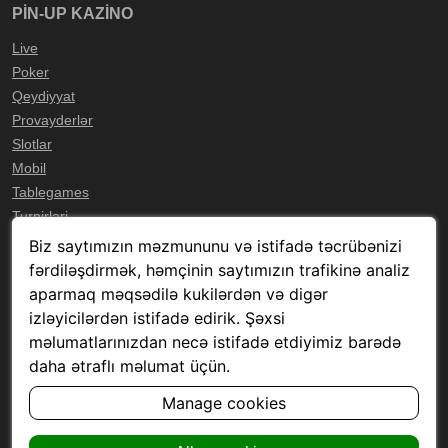
PIN-UP KAZINO
Live
Poker
Qeydiyyat
Provayderlər
Slotlar
Mobil
Tablegames
Turnirləri
Biz saytımızın məzmununu və istifadə təcrübənizi
fərdiləşdirmək, həmçinin saytımızın trafikinə analiz
aparmaq məqsədilə kukilərdən və digər
izləyicilərdən istifadə edirik. Şəxsi
məlumatlarınızdan necə istifadə etdiyimiz barədə
daha ətraflı məlumat üçün.
Manage cookies