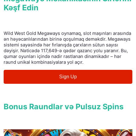
Kəşf Edin
Wild West Gold Megaways oynamaq, slot maşınları arasında
ən həyəcanlılarından birinə qoşulmaq deməkdir. Megaways
sistemi sayəsində hər fırlanışda çarxların sütun sayısı
dəyişir. Nəticədə 117,649-ə qədər qazanc yolu yaranır. Bu,
qumar oyunları içində nadir rastlanan dinamikadır – hər
raund unikal kombinasiyalara yol açır.
Sign Up
Bonus Raundlar və Pulsuz Spins