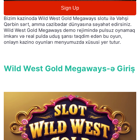
Sign Up
Bizim kazinoda Wild West Gold Megaways slotu ilə Vəhşi
Qərbin sərt, amma cazibədar dünyasına səyahət edirsiniz.
Wild West Gold Megaways demo rejimində pulsuz oynamaq
imkanı və real pulda uduş şansı təqdim edən bu oyun,
onlayn kazino oyunları menyumuzda xüsusi yer tutur.
Wild West Gold Megaways-ə Giriş