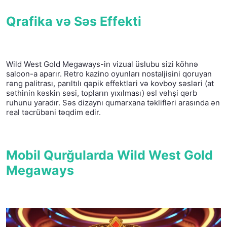
Qrafika və Səs Effekti
Wild West Gold Megaways-in vizual üslubu sizi köhnə
saloon-a aparır. Retro kazino oyunları nostaljisini qoruyan
rəng palitrası, parıltılı qəpik effektləri və kovboy səsləri (at
səthinin kəskin səsi, topların yıxılması) əsl vəhşi qərb
ruhunu yaradır. Səs dizaynı qumarxana təklifləri arasında ən
real təcrübəni təqdim edir.
Mobil Qurğularda Wild West Gold
Megaways