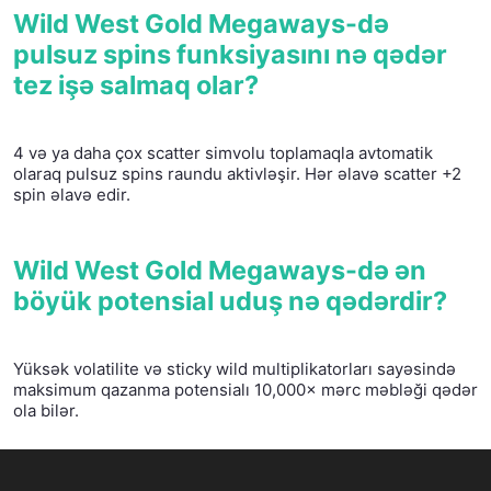
Wild West Gold Megaways-də
pulsuz spins funksiyasını nə qədər
tez işə salmaq olar?
4 və ya daha çox scatter simvolu toplamaqla avtomatik
olaraq pulsuz spins raundu aktivləşir. Hər əlavə scatter +2
spin əlavə edir.
Wild West Gold Megaways-də ən
böyük potensial uduş nə qədərdir?
Yüksək volatilite və sticky wild multiplikatorları sayəsində
maksimum qazanma potensialı 10,000× mərc məbləği qədər
ola bilər.