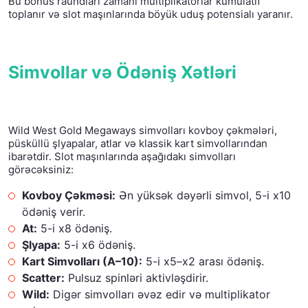
Bu bonus raundları zamanı multiplikatorlar kümülatif
toplanır və slot maşınlarında böyük uduş potensialı yaranır.
Simvollar və Ödəniş Xətləri
Wild West Gold Megaways simvolları kovboy çəkmələri,
püsküllü şlyapalar, atlar və klassik kart simvollarından
ibarətdir. Slot maşınlarında aşağıdakı simvolları
görəcəksiniz:
Kovboy Çəkməsi:
Ən yüksək dəyərli simvol, 5-i x10
ödəniş verir.
At:
5-i x8 ödəniş.
Şlyapa:
5-i x6 ödəniş.
Kart Simvolları (A–10):
5-i x5–x2 arası ödəniş.
Scatter:
Pulsuz spinləri aktivləşdirir.
Wild:
Digər simvolları əvəz edir və multiplikator