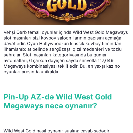
Vəhşi Qərb temalı oyunlar içində Wild West Gold Megaways
slot maşınları sizi kovboy saloon-larının qapısını açmağa
dəvət edir. Oyun Hollywood-un klassik kovboy filmindən
ilhamlanıb: at belində sərgüzəşt, qızıl mədənləri və tozlu
səhralar. Slot maşınları kateqoriyasında bu qumar
avtomatları, 6 çarxda dəyişən sayda simvolla 117,649
Megaways kombinasiyası təklif edir. Bu, ən yaxşı kazino
oyunları arasında unikaldır.
Pin-Up AZ-də Wild West Gold
Megaways necə oynanır?
Wild West Gold nasıl oynanır sualına cavab sadədir.