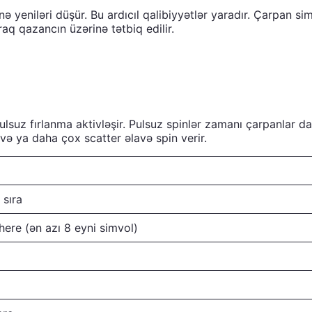
ə yeniləri düşür. Bu ardıcıl qalibiyyətlər yaradır. Çarpan si
aq qazancın üzərinə tətbiq edilir.
ulsuz fırlanma aktivləşir. Pulsuz spinlər zamanı çarpanlar d
və ya daha çox scatter əlavə spin verir.
 sıra
ere (ən azı 8 eyni simvol)