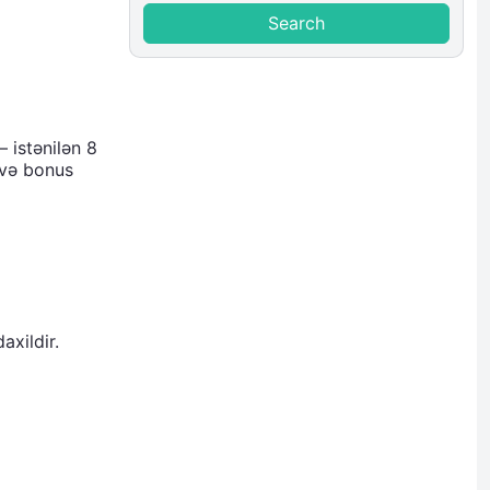
Search
 istənilən 8
 və bonus
axildir.