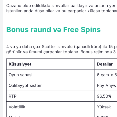
Qazanc əldə edildikdə simvollar partlayır və onların yerin
istənilən anda düşə bilər və bu çarpanlar xülasə toplanar
Bonus raund və Free Spins
4 və ya daha çox Scatter simvolu (qanadlı kürə) ilə 15 p
görünür və ümumi çarpanlar toplanır. Bonus rejimində 3 
Xüsusiyyət
Detallar
Oyun sahəsi
6 çarx x 5
Qalibiyyət sistemi
Pay Anywh
RTP
96.50%
Volatillik
Yüksək